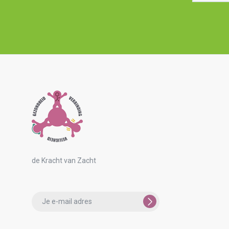
Please
leave
this
field
empty.
de Kracht van Zacht
Please