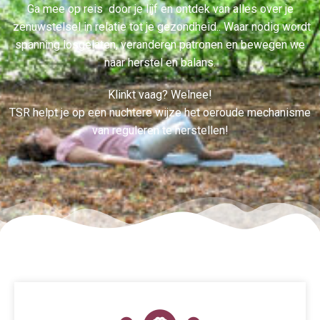
Ga mee op reis door je lijf en ontdek van alles over je
zenuwstelsel in relatie tot je gezondheid.. Waar nodig wordt
spanning losgelaten, veranderen patronen en bewegen we
naar herstel en balans.
Klinkt vaag? Welnee!
TSR helpt je op een nuchtere wijze het oeroude mechanisme
van reguleren te herstellen!