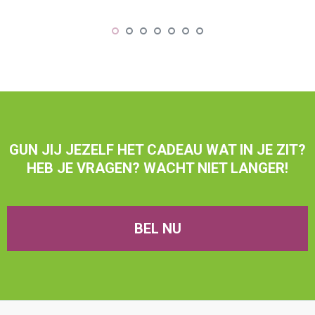
GUN JIJ JEZELF HET CADEAU WAT IN JE ZIT?
HEB JE VRAGEN? WACHT NIET LANGER!
BEL NU
Brandweer en Tension Releasing Exercises
november 20, 2025