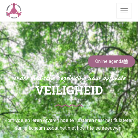
Online agenda
onder medische begeleiding naar optimale
VEILIGHEID
Kom voelen leren ervaren hoe te luisteren naar het fluisteren
van je lichaam zodat het niet hoeft te schreeuwen!