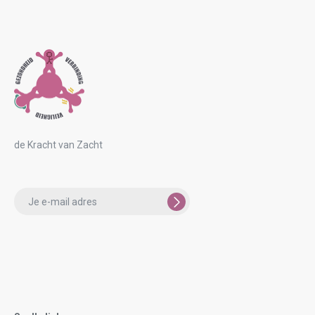
Ik ben blij en trots TRE® te mogen introduceren bij
brandweer Amsterdam, wat een mijlpaal! ‘...
de Kracht van Zacht
Please
leave
this
field
empty.