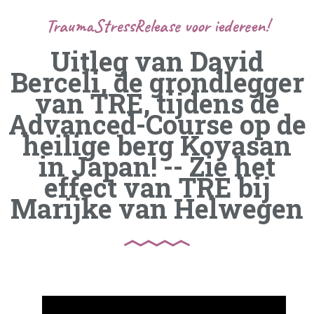
TraumaStressRelease voor iedereen!
Uitleg van David
Berceli, de grondlegger
van TRE, tijdens de
Advanced-Course op de
heilige berg Koyasan
in Japan! -- Zie het
effect van TRE bij
Marijke van Helwegen