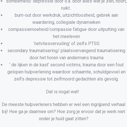
somberheid/ depressie door o.a. door alles wat je ziet, hoort,
ruikt..
burn-out door werkdruk, uitzichtloosheid, gebrek aan
waardering, collegiale dynamieken
compassiemoeheid/compassie fatigue door uitputting van
het meeleven
‘netvliesvervuiling’ of zelfs PTSS
secondary traumatisering/ plaatsvervangend traumatisering
door het horen van andermans trauma
‘ de lijken in de kast’ second victims, trauma door een fout
gelopen hulpverlening waardoor schaamte, schuldgevoel en
zelfs depressie tot zelfmoord gedachten als gevolg.
Dat is nogal wat!
De meeste hulpverleners hebben er wel een ingrijpend verhaal
bij! Hoe ga je daarmee om? Hoe zorg je ervoor dat je werk niet
onder je huid gaat zitten?