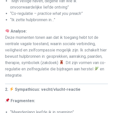
“Mijn veilige haven, degene van wie ik
onvoorwaardelijke liefde ontving”
“Co-regulatie –
practice what you preach
”
“Ik zette hulpbronnen in…”
Analyse:
Deze momenten tonen aan dat ik toegang hebt tot de
ventrale vagale toestand, waarin sociale verbinding,
veiligheid en zelfcompassie mogelijk zijn. Ik schakelt hier
bewust hulpbronnen in: gesprekken, aanraking, paarden,
therapie, symboliek (zakdoek)
. Dit zijn vormen van co-
regulatie en zelfregulatie die bijdragen aan herstel
en
integratie.
2.
Sympathicus: vecht/vlucht-reactie
Fragmenten:
“Maandenlang leefde ik in spanning”