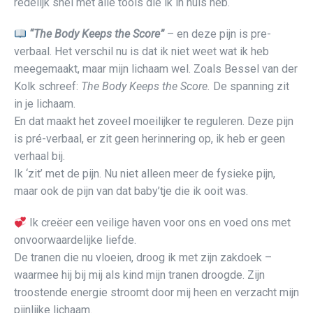
redelijk snel met alle tools die ik in huis heb.
“The Body Keeps the Score”
– en deze pijn is pre-
verbaal. Het verschil nu is dat ik niet weet wat ik heb
meegemaakt, maar mijn lichaam wel. Zoals Bessel van der
Kolk schreef:
The Body Keeps the Score.
De spanning zit
in je lichaam.
En dat maakt het zoveel moeilijker te reguleren. Deze pijn
is pré-verbaal, er zit geen herinnering op, ik heb er geen
verhaal bij.
Ik ‘zit’ met de pijn. Nu niet alleen meer de fysieke pijn,
maar ook de pijn van dat baby’tje die ik ooit was.
Ik creëer een veilige haven voor ons en voed ons met
onvoorwaardelijke liefde.
De tranen die nu vloeien, droog ik met zijn zakdoek –
waarmee hij bij mij als kind mijn tranen droogde. Zijn
troostende energie stroomt door mij heen en verzacht mijn
pijnlijke lichaam.