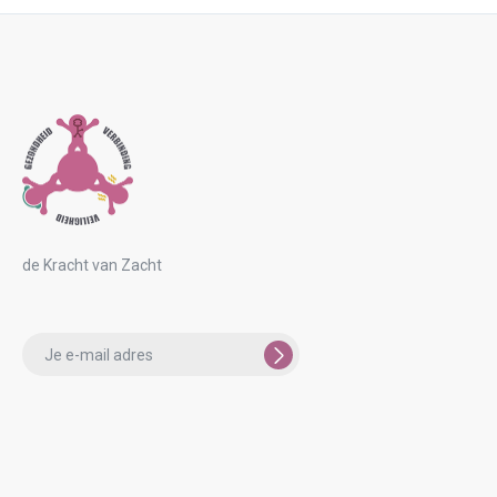
de Kracht van Zacht
Please
leave
this
field