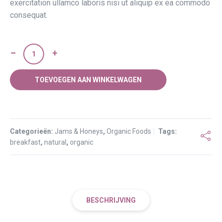
exercitation ullamco laboris nisi ut aliquip ex ea commodo
consequat.
Low
Fat
Natural
TOEVOEGEN AAN WINKELWAGEN
Yoghurt
aantal
Categorieën:
Jams & Honeys
,
Organic Foods
Tags:
breakfast
,
natural
,
organic
BESCHRIJVING