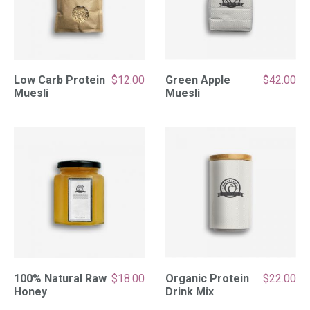
Low Carb Protein
$
12.00
Green Apple
$
42.00
Muesli
Muesli
100% Natural Raw
$
18.00
Organic Protein
$
22.00
Honey
Drink Mix